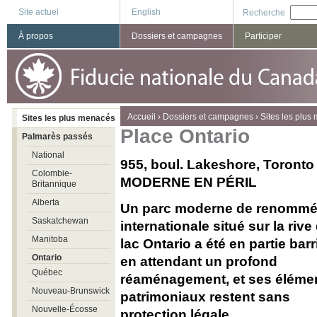
Site actuel
English
Recherche
À propos
Dossiers et campagnes
Participer
You are here
Accueil
›
Dossiers et campagnes
›
Sites les plus
Sites les plus menacés
Place Ontario
Palmarès passés
National
955, boul. Lakeshore, Toron
Colombie-
MODERNE EN PÉRIL
Britannique
Alberta
Un parc moderne de renomm
Saskatchewan
internationale situé sur la rive
Manitoba
lac Ontario a été en partie bar
Ontario
en attendant un profond
Québec
réaménagement, et ses éléme
Nouveau-Brunswick
patrimoniaux restent sans
Nouvelle-Écosse
protection légale.