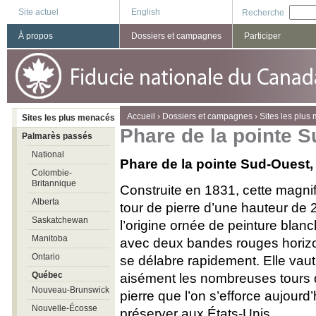
Site actuel
English
Recherche
À propos
Dossiers et campagnes
Participer
You are here
Accueil
›
Dossiers et campagnes
›
Sites les plus
Sites les plus menacés
Phare de la pointe 
Palmarès passés
National
Phare de la pointe Sud-Ouest, 
Colombie-
Britannique
Construite en 1831, cette magni
Alberta
tour de pierre d’une hauteur de 
Saskatchewan
l’origine ornée de peinture blan
Manitoba
avec deux bandes rouges horiz
Ontario
se délabre rapidement. Elle vaut
Québec
aisément les nombreuses tours
Nouveau-Brunswick
pierre que l’on s’efforce aujourd’
Nouvelle-Écosse
préserver aux États-Unis.