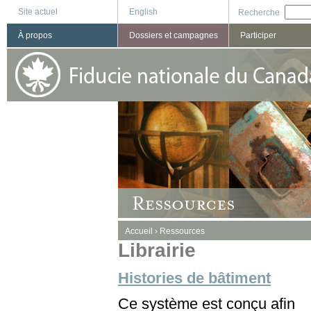
Site actuel
English
Recherche
À propos
Dossiers et campagnes
Participer
You are here
Accueil
›
Ressources
Librairie
Histories de bâtiment
Ce système est conçu afin