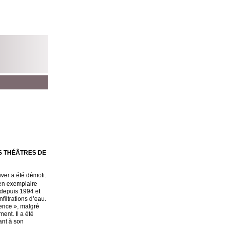
DES THÉÂTRES DE
uver a été démoli.
ien exemplaire
 depuis 1994 et
filtrations d’eau.
gence », malgré
ent. Il a été
ant à son