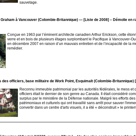
sauvetage.
d Graham à
Vancouver (Colombie-Britannique)
— [Liste de 2008]
– Démolie en ra
Conçue en 1963 par l’éminent architecte canadien Arthur Erickson, cette éto
verre et en bois de plusieurs étages surplombant le Pacifique à Vancouver-Ou
en décembre 2007 en raison d’un mauvais entretien et de l’incapacité de la mu
remédier.
s des officiers, base militaire de Work Point, Esquimalt (Colombie-Britannique) 
Reconnu immeuble patrimonial par les autorités fédérales, le mess et 
officiers était le dernier de son genre au Canada. Il était considéré 
surplus par le ministère de la Défense nationale. Malgré les efforts de
patrimoniaux et culturels qui ont travaillé sans arrêt pour sauver l'imme
convertir dans un centre d'arts visuels, il a été « déconstruit » le printe