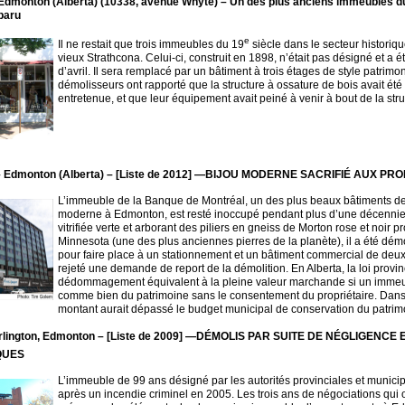
Edmonton (Alberta) (10338, avenue Whyte) – Un des plus anciens immeubles d
paru
e
Il ne restait que trois immeubles du 19
siècle dans le secteur historiqu
vieux Strathcona. Celui-ci, construit en 1898, n’était pas désigné et a ét
d’avril. Il sera remplacé par un bâtiment à trois étages de style patrimon
démolisseurs ont rapporté que la structure à ossature de bois avait é
entretenue, et que leur équipement avait peiné à venir à bout de la stru
Edmonton (Alberta) – [Liste de 2012]
—
BIJOU MODERNE SACRIFIÉ AUX PR
L’immeuble de la Banque de Montréal, un des plus beaux bâtiments de
moderne à Edmonton, est resté inoccupé pendant plus d’une décennie
vitrifiée verte et arborant des piliers en gneiss de Morton rose et noir 
Minnesota (une des plus anciennes pierres de la planète), il a été dé
pour faire place à un stationnement et un bâtiment commercial de deux 
rejeté une demande de report de la démolition. En Alberta, la loi provi
dédommagement équivalent à la pleine valeur marchande si un immeu
comme bien du patrimoine sans le consentement du propriétaire. Dans 
montant aurait dépassé le budget municipal de conservation du patrim
lington, Edmonton –
[Liste de 2009]
—
DÉMOLIS PAR SUITE DE NÉGLIGENCE 
QUES
L’immeuble de 99 ans désigné par les autorités provinciales et munici
après un incendie criminel en 2005. Les trois ans de négociations qui on