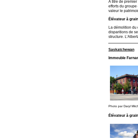
À titre de premie
efforts du group
valeur le patrimoin
Élévateur à grain
La démolition du 
disparitions de se
structure. L’Alber
Saskatchewan
Immeuble Farnam,
Photo par Daryl Mitch
Élévateur à grai