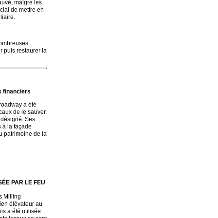
sauvé, malgré les
ial de mettre en
liaire.
 nombreuses
 puis restaurer la
 financiers
Broadway a été
caux de le sauver.
s désigné. Ses
s à la façade
u patrimoine de la
SÉE PAR LE FEU
s Milling
cien élévateur au
s a été utilisée