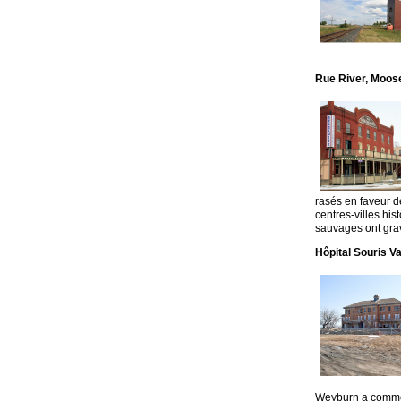
Rue River, Moos
rasés en faveur d
centres-villes hi
sauvages ont gra
Hôpital Souris Va
Weyburn a commen