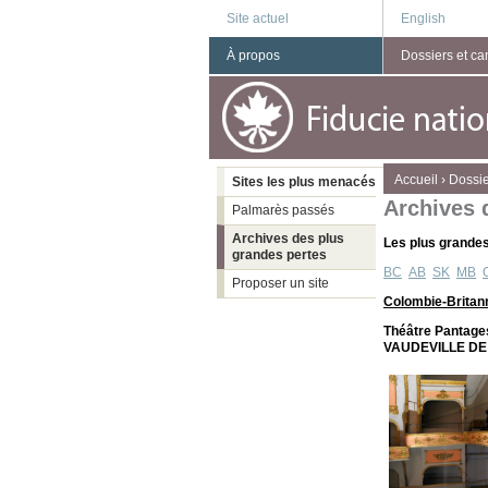
Site actuel
English
À propos
Dossiers et c
You are here
Accueil
›
Dossi
Sites les plus menacés
Archives 
Palmarès passés
Archives des plus
Les plus grandes
grandes pertes
BC
AB
SK
MB
Proposer un site
Colombie-Britan
Théâtre Pantag
VAUDEVILLE D