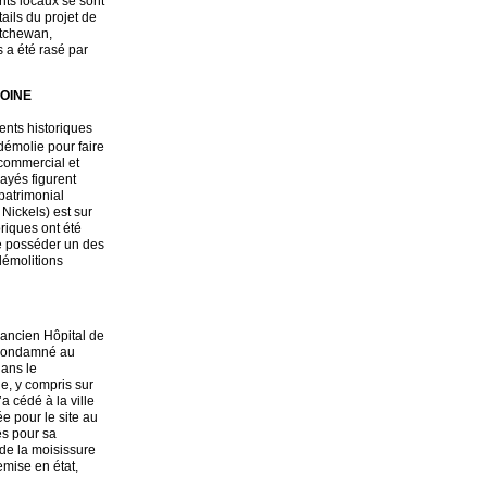
nts locaux se sont
ails du projet de
atchewan,
s a été rasé par
MOINE
ents historiques
démolie pour faire
 commercial et
ayés figurent
 patrimonial
Nickels) est sur
oriques ont été
de posséder un des
démolitions
(ancien Hôpital de
é condamné au
ans le
, y compris sur
’a cédé à la ville
e pour le site au
és pour sa
 de la moisissure
emise en état,