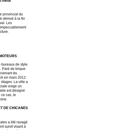
u vieux
e provincial du
é démoli à la fin
ial. Les
té impeccablement
cture.
OMOTEURS
 bureaux de style
. Paré de brique
provenant du
moli en mars 2012
étages. La ville a
nciale exige un
ble est désigné
ce cas, le
oine.
ET DE CHICANES
pales a été ravagé
t suivit visant à