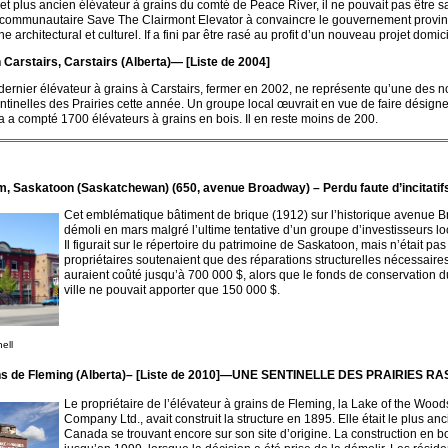
r et plus ancien élévateur à grains du comté de Peace River, il ne pouvait pas être 
e communautaire Save The Clairmont Elevator à convaincre le gouvernement provinc
e architectural et culturel. If a fini par être rasé au profit d’un nouveau projet domici
 Carstairs, Carstairs (Alberta)— [Liste de 2004]
dernier élévateur à grains à Carstairs, fermer en 2002, ne représente qu’une des
ntinelles des Prairies cette année. Un groupe local œuvrait en vue de faire désigner
ta a compté 1700 élévateurs à grains en bois. Il en reste moins de 200.
 Saskatoon (Saskatchewan) (650, avenue Broadway) – Perdu faute d’incitatifs
Cet emblématique bâtiment de brique (1912) sur l’historique avenue 
démoli en mars malgré l’ultime tentative d’un groupe d’investisseurs lo
Il figurait sur le répertoire du patrimoine de Saskatoon, mais n’était pa
propriétaires soutenaient que des réparations structurelles nécessaire
auraient coûté jusqu’à 700 000 $, alors que le fonds de conservation d
ville ne pouvait apporter que 150 000 $.
ell
ns de Fleming (Alberta)
–
[Liste de 2010]—
UNE SENTINELLE DES PRAIRIES RA
Le propriétaire de l’élévateur à grains de Fleming, la Lake of the Wood
Company Ltd., avait construit la structure en 1895. Elle était le plus an
Canada se trouvant encore sur son site d’origine. La construction en boi