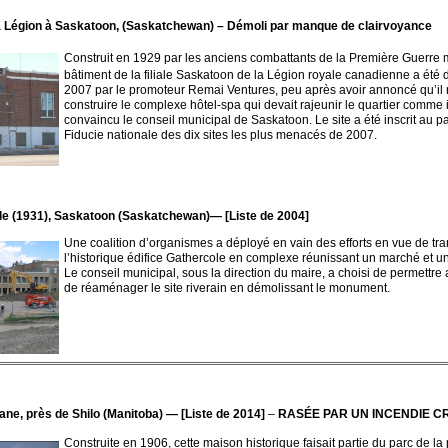
a Légion à Saskatoon, (Saskatchewan) – Démoli par manque de clairvoyance
Construit en 1929 par les anciens combattants de la Première Guerre 
bâtiment de la filiale Saskatoon de la Légion royale canadienne a été 
2007 par le promoteur Remai Ventures, peu après avoir annoncé qu’il 
construire le complexe hôtel-spa qui devait rajeunir le quartier comme i
convaincu le conseil municipal de Saskatoon. Le site a été inscrit au p
Fiducie nationale des dix sites les plus menacés de 2007.
le (1931), Saskatoon (Saskatchewan)— [Liste de 2004]
Une coalition d’organismes a déployé en vain des efforts en vue de tr
l’historique édifice Gathercole en complexe réunissant un marché et un
Le conseil municipal, sous la direction du maire, a choisi de permettre 
de réaménager le site riverain en démolissant le monument.
ane, près de Shilo (Manitoba)
—
[Liste de 2014]
–
RASÉE PAR UN INCENDIE C
Construite en 1906, cette maison historique faisait partie du parc de la 