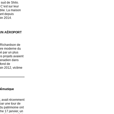
 sud de Shilo.
C’est sur leur
blie. La maison
ant depuis
uin 2014.
 À UN AÉROPORT
g Richardson de
ture moderne du
cé par un plus
s projets avaient
canadien dans
 fond de
uin 2012, victime
blématique
r, avait récemment
par une tour de
du patrimoine ont
he 17 janvier, un