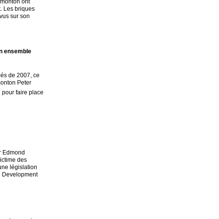
dmonton ont
t. Les briques
vus sur son
’un ensemble
cés de 2007, ce
monton Peter
 pour faire place
per Edmond
victime des
une législation
AM Development