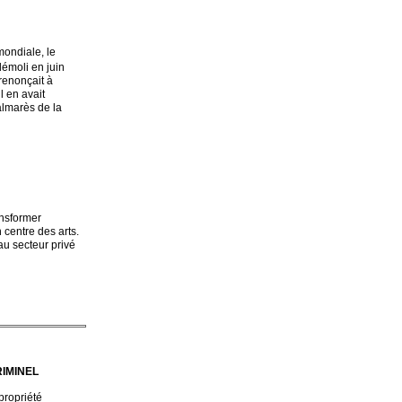
mondiale, le
démoli en juin
renonçait à
l en avait
almarès de la
ansformer
 centre des arts.
au secteur privé
RIMINEL
propriété