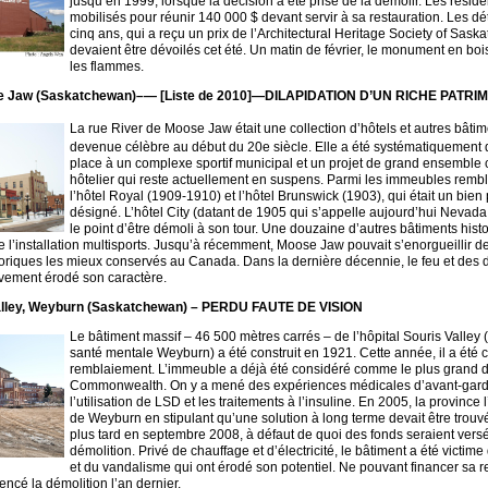
jusqu’en 1999, lorsque la décision a été prise de la démolir. Les réside
mobilisés pour réunir 140 000 $ devant servir à sa restauration. Les dét
cinq ans, qui a reçu un prix de l’Architectural Heritage Society of Sask
devaient être dévoilés cet été. Un matin de février, le monument en boi
les flammes.
e Jaw (Saskatchewan)
–
— [Liste de 2010]—
DILAPIDATION D’UN RICHE PATRI
La rue River de Moose Jaw était une collection d’hôtels et autres bâtim
devenue célèbre au début du 20e siècle. Elle a été systématiquement 
place à un complexe sportif municipal et un projet de grand ensemble
hôtelier qui reste actuellement en suspens. Parmi les immeubles rembl
l’hôtel Royal (1909-1910) et l’hôtel Brunswick (1903), qui était un bien
désigné. L’hôtel City (datant de 1905 qui s’appelle aujourd’hui Nevada 
le point d’être démoli à son tour. Une douzaine d’autres bâtiments hist
e l’installation multisports. Jusqu’à récemment, Moose Jaw pouvait s’enorgueillir 
storiques les mieux conservés au Canada. Dans la dernière décennie, le feu et des 
vement érodé son caractère.
lley
, Weyburn (Saskatchewan) – PERDU FAUTE DE VISION
Le bâtiment massif – 46 500 mètres carrés – de l’hôpital Souris Valley 
santé mentale Weyburn) a été construit en 1921. Cette année, il a ét
remblaiement. L’immeuble a déjà été considéré comme le plus grand d
Commonwealth. On y a mené des expériences médicales d’avant-garde
l’utilisation de LSD et les traitements à l’insuline. En 2005, la province l
de Weyburn en stipulant qu’une solution à long terme devait être trouvé
plus tard en septembre 2008, à défaut de quoi des fonds seraient vers
démolition. Privé de chauffage et d’électricité, le bâtiment a été victime
et du vandalisme qui ont érodé son potentiel. Ne pouvant financer sa r
cé la démolition l’an dernier.