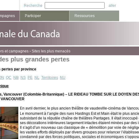
Recherche
ampagnes
Participer
Ressources
ers et campagnes
›
Sites les plus menacés
des plus grandes pertes
 pertes par province
ON
QC
NB
NS
PE
NL
Territoires
NU
nique
es, Vancouver (Colombie-Britannique) – LE RIDEAU TOMBE SUR LE DOYEN 
E VANCOUVER
En avril dernier, le plus ancien théâtre de vaudeville-cinéma de Vanco
Le monument à l’angle des rues Hastings Est et Main était le plus anc
subsistant de la réputée chaîne de théâtres Pantages. Il était inoccupé
ses décorations intérieures largement intactes étaient minées par des in
Il s’agit d’un nouveau cas classique de « démolition par voie de négli
les vastes efforts déployés par divers groupes pour relancer l’établissem
condamné par des forces politiques, sociales et économiques s’oppos