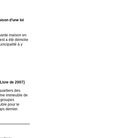
ison d’une loi
nnante maison en
est a été démolie
nicipalité à y
[Liste de 2007]
quartiers des
comme immeuble de
s groupes
uble pour le
mps dernier.