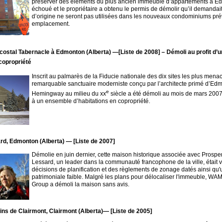
préserver des éléments du plus ancien immeuble d’appartements à E
échoué et le propriétaire a obtenu le permis de démolir qu’il demandai
d’origine ne seront pas utilisées dans les nouveaux condominiums pré
emplacement.
costal Tabernacle à Edmonton (Alberta)
—
[Liste de 2008] – Démoli au profit d
 copropriété
Inscrit au palmarès de la Fiducie nationale des dix sites les plus mena
remarquable sanctuaire moderniste conçu par l’architecte primé d’Ed
e
Hemingway au milieu du xx
siècle a été démoli au mois de mars 2007
à un ensemble d’habitations en copropriété.
d, Edmonton (Alberta) — [Liste de 2007]
Démolie en juin dernier, cette maison historique associée avec Pros
Lessard, un leader dans la communauté francophone de la ville, était 
décisions de planification et des règlements de zonage datés ainsi qu'
patrimoniale faible. Malgré les plans pour délocaliser l'immeuble, W
Group a démoli la maison sans avis.
ains de Clairmont, Clairmont (Alberta)— [Liste de 2005]