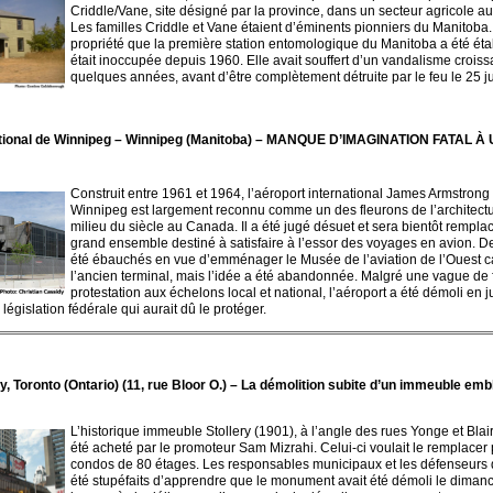
Criddle/Vane, site désigné par la province, dans un secteur agricole au
Les familles Criddle et Vane étaient d’éminents pionniers du Manitoba. 
propriété que la première station entomologique du Manitoba a été éta
était inoccupée depuis 1960. Elle avait souffert d’un vandalisme croiss
quelques années, avant d’être complètement détruite par le feu le 25 j
ational de Winnipeg – Winnipeg (Manitoba) – MANQUE D’IMAGINATION FATAL
Construit entre 1961 et 1964, l’aéroport international James Armstron
Winnipeg est largement reconnu comme un des fleurons de l’architec
milieu du siècle au Canada. Il a été jugé désuet et sera bientôt rempla
grand ensemble destiné à satisfaire à l’essor des voyages en avion. De
été ébauchés en vue d’emménager le Musée de l’aviation de l’Ouest 
l’ancien terminal, mais l’idée a été abandonnée. Malgré une vague de
protestation aux échelons local et national, l’aéroport a été démoli en j
législation fédérale qui aurait dû le protéger.
y, Toronto (Ontario) (11, rue Bloor O.) – La démolition subite d’un immeuble em
L’historique immeuble Stollery (1901), à l’angle des rues Yonge et Blai
été acheté par le promoteur Sam Mizrahi. Celui-ci voulait le remplacer 
condos de 80 étages. Les responsables municipaux et les défenseurs 
été stupéfaits d’apprendre que le monument avait été démoli le dimanc