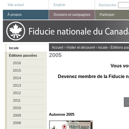
Site actuel
English
Recherche
À propos
Dossiers et campagnes
Participer
You are here
Accueil
›
Visiter et découvrir
›
locale
›
Éditions pa
locale
2005
Éditions passées
2016
Vous vo
2015
Devenez membre de la Fiducie n
2014
2013
2012
2011
2010
Automne 2005
2009
2008