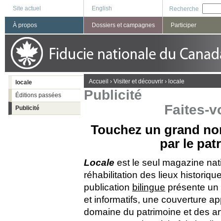
Site actuel
English
Recherche
À propos
Dossiers et campagnes
Participer
You are here
Accueil
›
Visiter et découvrir
›
locale
locale
Publicité
Éditions passées
Faites-v
Publicité
Touchez un grand no
par le pat
Locale
est le seul magazine nati
réhabilitation des lieux histori
publication
bilingue
présente un 
et informatifs, une couverture a
domaine du patrimoine et des arti