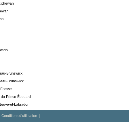
atchewan
hewan
oba
ntario
c
eau-Brunswick
veau-Brunswick
e-Écosse
le-du-Prince-Édouard
-Neuve-et-Labrador
Conditions d’utilisation