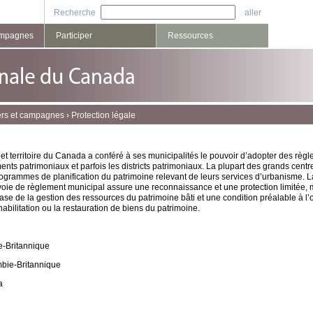
Recherche
ampagnes
Participer
Ressources
ers et campagnes
›
Protection légale
t territoire du Canada a conféré à ses municipalités le pouvoir d’adopter des règl
ents patrimoniaux et parfois les districts patrimoniaux. La plupart des grands centr
grammes de planification du patrimoine relevant de leurs services d’urbanisme. L
voie de règlement municipal assure une reconnaissance et une protection limitée, m
base de la gestion des ressources du patrimoine bâti et une condition préalable à l’
habilitation ou la restauration de biens du patrimoine.
e-Britannique
mbie-Britannique
a