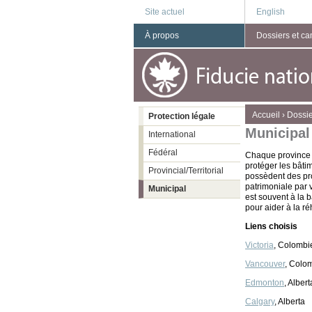
Site actuel
English
À propos
Dossiers et c
You are here
Accueil
›
Dossi
Protection légale
Municipal
International
Fédéral
Chaque province e
protéger les bâtim
Provincial/Territorial
possèdent des pro
patrimoniale par 
Municipal
est souvent à la 
pour aider à la ré
Liens choisis
Victoria
, Colombi
Vancouver
, Colo
Edmonton
, Albert
Calgary
, Alberta