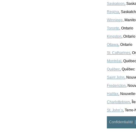
Saskatoon
, Sask
Regina
, Saskatc
Winnipeg
, Manit
Toronto
, Ontario
Kingston
, Ontario
Ottawa
, Ontario
St. Catharines
, O
Montréal
, Québe
Québec
, Québec
Saint John
, Nouv
Fredericton
, Nou
Halifax
, Nouvell
Charlottetown
, Î
St. John’s
, Terre
Confidentialité