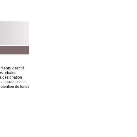
ements visant à
es urbains
a désignation
ais surtout elle
obtention de fonds