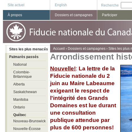
Site actuel
English
Recherche
À propos
Dossiers et campagnes
Participer
You are here
Accueil
›
Dossiers et campagnes
›
Sites les plus
Sites les plus menacés
Arrondissement histo
Palmarès passés
National
Nouvelle!
:
La
lettre
de la
Colombie-
Fiducie nationale du 2
Britannique
juin au Maire Labeaume
Alberta
exigeant le respect de
Saskatchewan
l'intégrité des Grands
Manitoba
Domaines est lue durant
Ontario
une consultation
Québec
publique attendue par
Nouveau-Brunswick
plus de 600 personnes!
Nouvelle-Écosse