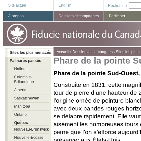
Site actuel
English
Recherche
À propos
Dossiers et campagnes
Participer
You are here
Accueil
›
Dossiers et campagnes
›
Sites les plus
Sites les plus menacés
Phare de la pointe 
Palmarès passés
National
Phare de la pointe Sud-Ouest, 
Colombie-
Britannique
Construite en 1831, cette magni
Alberta
tour de pierre d’une hauteur de 
Saskatchewan
l’origine ornée de peinture blan
Manitoba
avec deux bandes rouges horiz
Ontario
se délabre rapidement. Elle vaut
Québec
aisément les nombreuses tours
Nouveau-Brunswick
pierre que l’on s’efforce aujourd’
Nouvelle-Écosse
préserver aux États-Unis.