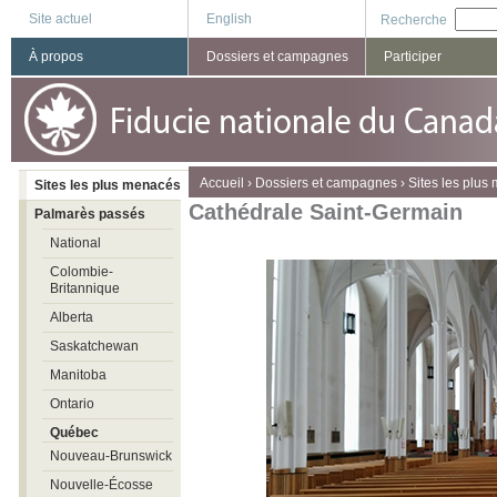
Site actuel
English
Recherche
À propos
Dossiers et campagnes
Participer
You are here
Accueil
›
Dossiers et campagnes
›
Sites les plus
Sites les plus menacés
Cathédrale Saint-Germain
Palmarès passés
National
Colombie-
Britannique
Alberta
Saskatchewan
Manitoba
Ontario
Québec
Nouveau-Brunswick
Nouvelle-Écosse