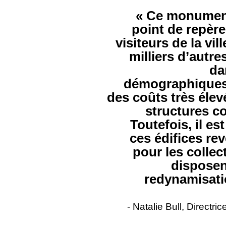
« Ce monumen
point de repère
visiteurs de la vil
milliers d’autre
da
démographiques, 
des coûts très élev
structures c
Toutefois, il es
ces édifices re
pour les collect
disposen
redynamisati
- Natalie Bull, Directr