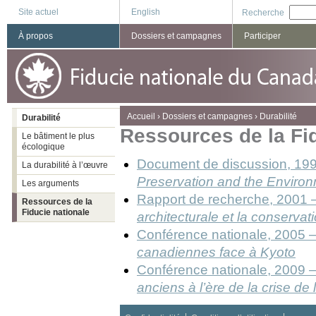
Site actuel
English
Recherche
À propos
Dossiers et campagnes
Participer
You are here
Accueil
›
Dossiers et campagnes
›
Durabilité
Durabilité
Ressources de la Fi
Le bâtiment le plus
écologique
Document de discussion, 19
La durabilité à l’œuvre
Preservation and the Enviro
Les arguments
Rapport de recherche, 2001 
Ressources de la
Fiducie nationale
architecturale et la conservati
Conférence nationale, 2005 
canadiennes face à Kyoto
Conférence nationale, 2009 
anciens à l’ère de la crise de