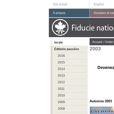
Site actuel
English
À propos
Dossiers et c
You are here
Accueil
›
Visiter
locale
2003
Éditions passées
2016
2015
Devenez 
2014
2013
2012
2011
2010
Automne 2003
2009
2008