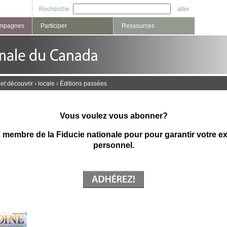
Recherche
ampagnes
Participer
Ressources
 et découvrir
›
locale
›
Éditions passées
Vous voulez vous abonner?
membre de la Fiducie nationale pour
pour garantir votre e
personnel.