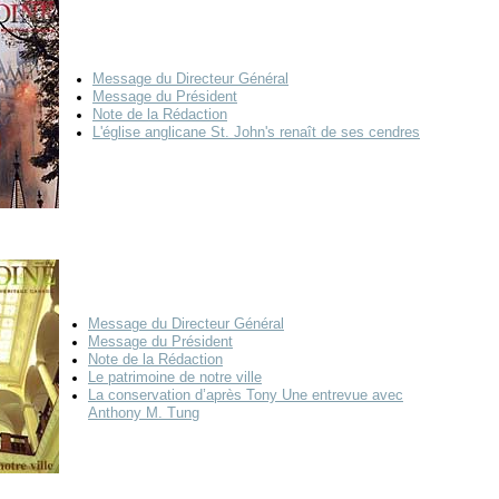
Message du Directeur Général
M
essage du Président
Note de la Rédaction
L'église anglicane St. John's renaît de ses cendres
Message du Directeur Général
Message du Président
Note de la Rédaction
Le patrimoine de notre ville
La conservation d’après Tony Une entrevue avec
Anthony M. Tung